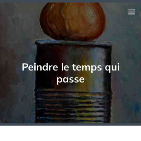
Aller
au
BERNARD JAGO
Ouvri
PEINTRE EN ARDENNES
contenu
le
menu
Peindre le temps qui
passe